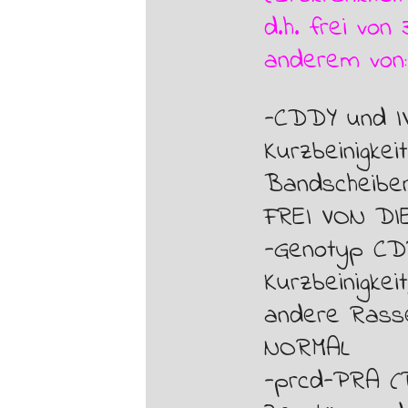
d.h. frei von
anderem von:
-CDDY und I
Kurzbeinigkei
Bandscheibenv
FREI VON D
-Genotyp CD
Kurzbeinigkei
andere Rasse
NORMAL
-prcd-PRA (P