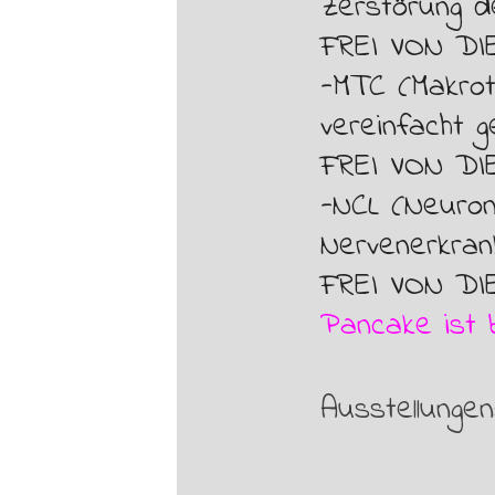
Zerstörung d
FREI VON D
-MTC (Makrot
vereinfacht g
FREI VON D
-NCL (Neuron
Nervenerkrank
FREI VON D
Pancake ist 
Ausstellungen