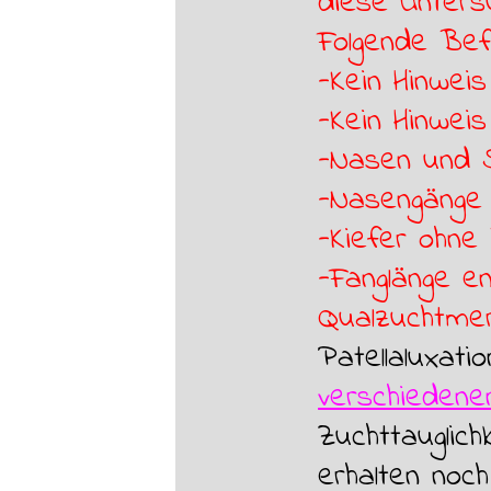
diese Unters
Folgende Bef
-Kein Hinwei
-Kein Hinwei
-Nasen und 
-Nasengänge
-Kiefer ohne
-Fanglänge en
Qualzuchtme
Patellaluxati
verschiedene
Zuchttauglic
erhalten noch