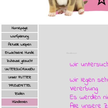
Menü überspringen
Homepage
Wurfplanung
Aktuelle Welpen
Erwachsene Hunde
Hündinnen
Zuhause gesucht
Wir untersuc
UNTERSUCHUNGEN
Unser FUTTER
Wir legen se
PFLEGEMITTEL
Vererbung
Rüden
▼
Es werden ni
Hündinnen
▼
Alle unsere 