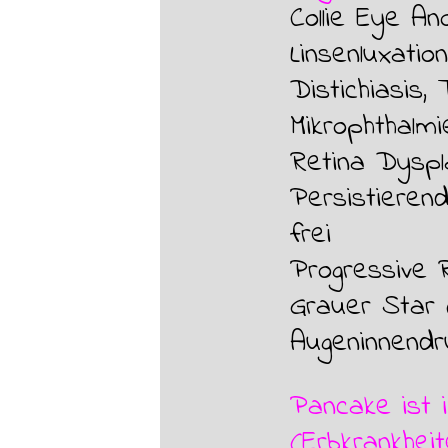
Collie Eye An
Linsenluxation
Distichiasis,
Mikrophthalmie
Retina Dyspla
Persistieren
frei
Progressive R
Grauer Star (
Augeninnendr
Pancake
ist
(Erbkrankhei