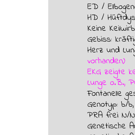
ED /
Ellboge
HD /
Hüftdys
Keine Keilwir
Gebiss:
kräft
Herz und Lu
vorhanden)
EKG zeigte ke
Lunge o.B., Pu
Fontanelle ge
Genotyp: b/b
PRA frei N/
Genetische A