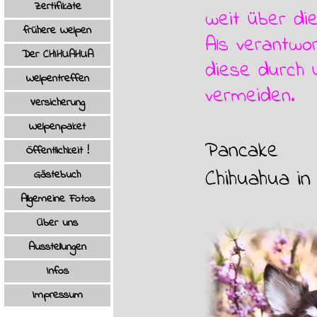
Zertifikate
weit über die
frühere Welpen
▼
Als verantwo
Der CHIHUAHUA
▼
diese durch 
Welpentreffen
vermeiden.
Versicherung
Welpenpaket
Pancake
Öffentlichkeit !
Chihuahua in
Gästebuch
Allgemeine Fotos
▼
Über uns
Ausstellungen
Infos
▼
Impressum