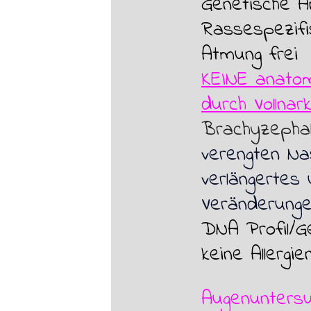
Genetische A
Rassespezifi
Atmung frei
KEINE anatom
durch Vollnar
Brachyzepha
verengten Na
verlängertes
Veränderung
DNA Profil/G
keine Allergi
Augenuntersu