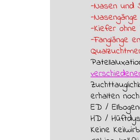
-Nasen und 
-Nasengänge
-Kiefer ohne
-Fanglänge en
Qualzuchtme
Patellaluxatio
verschiedene
Zuchttauglic
erhalten noch
ED /
Ellboge
HD /
Hüftdys
Keine Keilwir