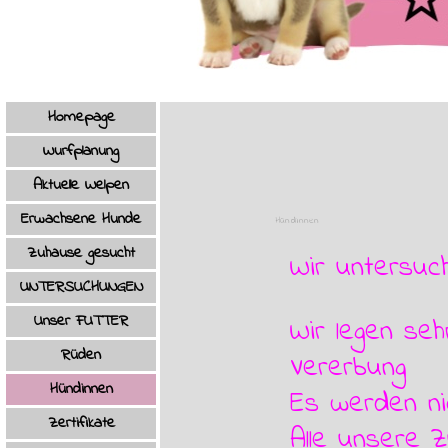
Menü überspringen
Homepage
Wurfplanung
Aktuelle Welpen
Erwachsene Hunde
Hündinnen
Zuhause gesucht
Wir untersuc
UNTERSUCHUNGEN
Unser FUTTER
Wir legen se
Rüden
▼
Vererbung
Hündinnen
▼
Es werden ni
Zertifikate
Alle unsere 