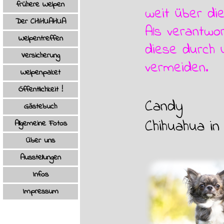
frühere Welpen
▼
weit über die
Der CHIHUAHUA
▼
Als verantwo
Welpentreffen
diese durch 
Versicherung
vermeiden.
Welpenpaket
Öffentlichkeit !
Candy
Gästebuch
Chihuahua in 
Allgemeine Fotos
▼
Über uns
Ausstellungen
Infos
▼
Impressum