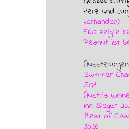
Gebiss:
kräft
Herz und Lu
vorhanden)
EKG zeigte ke
Peanut ist b
Ausstel
lungen
Summer Cha
SG1
Austria Winn
Inn Sieger 2
Best of Class
2026